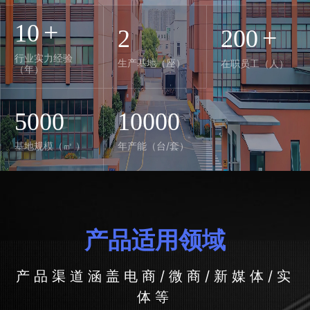
+
10
+
2
200
行业实力经验
生产基地（座）
在职员工（人）
（年）
5000
10000
基地规模（㎡ ）
年产能（台/套）
产品适用领域
产品渠道涵盖电商/微商/新媒体/实
体等