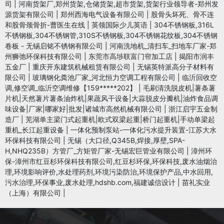
司
|
河南货架厂,郑州货架,仓储货架,超市货架,货架行业领导者-郑州发
源货架有限公司
|
郑州西海电气设备有限公司
|
股骨头坏死、骨不连
和股骨颈骨折-曹医生在线
|
英领国际少儿英语
|
304不锈钢板,316L
不锈钢板,304不锈钢管,310S不锈钢板,304不锈钢花纹板,304不锈钢
卷板 - 无锡启铭不锈钢有限公司
|
河南洗地机_清扫车_扫地车厂家-郑
州狮弛环保科技有限公司
|
东莞市高埗联富门帘加工店
|
揭阳市润丰
五金厂
|
重庆开东建筑机械租赁有限公司
|
无锡英特派高分子材料有
限公司
|
玻璃钢化粪池厂家_河北恒力空调工程有限公司
|
临沂回收空
调,修空调_临沂空调维修【159*****202】
|
毛刷清洗脱皮机|薯条薯
片机|天然薯片薯条油炸机|果蔬风干设备|大蒜脱皮分瓣机|油炸食品调
味设备|厂家|哪家好|批发|诸城市高然机械有限公司
|
浙江启宇五金制
造厂
|
芜湖单主梁门式起重机|欧式双梁起重|桥门起重机|手动单梁起
重机_长江起重设备
|
一体化预制泵站-一体化污水提升装置-江苏大水
环保科技有限公司
|
无锡（大口径,Q345B,焊接,厚壁,SPA-
H,NHQ235B）方管厂_方矩管厂家-无锡宏巨管业有限公司
|
漳州环
保-漳州市红豆杉环保科技有限公司,红豆杉环保,环保科技,废水油烟治
理,环境影响评价,水处理药剂,环境污染防治,环境保护产品,中水回用,
污水治理,环保事业,废水处理,hdshb.com,福建诚信设计
|
苗礼实业
（上海）有限公司
|