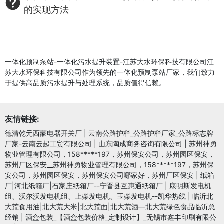
的实现方法
一体化预制泵站-一体化污水提升装置-江苏大水环保科技有限公司江
苏大水环保科技有限公司作为领先的一体化预制泵站厂家，我们致力
于提供高品质污水提升与处理系统，品质值得信赖。
友情链接:
德清乾元西蒙电器开关厂
|
云南公路护栏_公路护栏厂家_公路标志牌
厂家-云南云起工贸有限公司
|
山东陶成商务咨询有限公司
|
苏州神勇
物业管理有限公司，158*****197，苏州保安公司，苏州园区保安，
苏州厂区保安__苏州神勇物业管理有限公司，158*****197，苏州保
安公司，苏州园区保安，苏州保安公司哪家好，苏州厂区保安
|
纸箱
厂|河北纸箱厂|石家庄纸箱厂--宁晋县互惠通纸箱厂
|
康明斯发电机
组、沃尔沃发电机组、上柴发电机、玉柴发电机--凯华热线
|
临沂北
大荒食用油|北大荒大米|北大荒面|北大荒酒—北大荒绿色食品临沂总
经销
|
酒盒包装_【酒盒包装价格_定制设计】_无锡市鑫丰印刷有限公